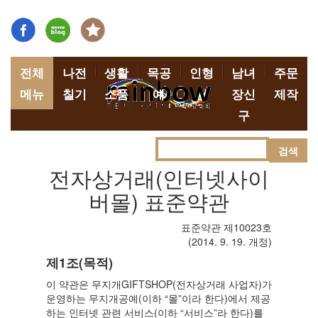
전체
나전
생활
목공
인형
남녀
주문
메뉴
칠기
소품
예
장신
제작
구
검색
전자상거래(인터넷사이
버몰) 표준약관
표준약관 제10023호
(2014. 9. 19. 개정)
제1조(목적)
이 약관은 무지개GIFTSHOP(전자상거래 사업자)가
운영하는 무지개공예(이하 “몰”이라 한다)에서 제공
하는 인터넷 관련 서비스(이하 “서비스”라 한다)를