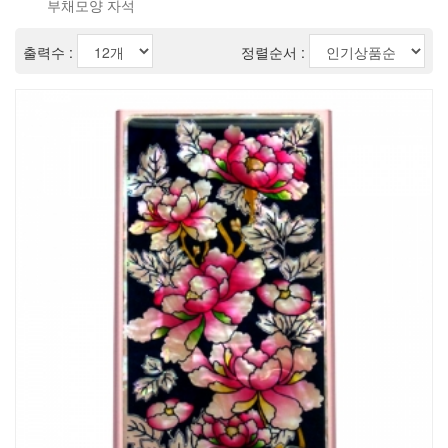
부채모양 자석
출력수 :
정렬순서 :