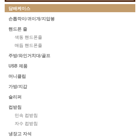
담배케이스
손톱깍이/귀이개/지압봉
핸드폰 줄
색동 핸드폰줄
매듭 핸드폰줄
주방/와인거치대/골프
USB 제품
머니클립
가방/지갑
슬리퍼
컵받침
민속 컵받침
자수 컵받침
냉장고 자석