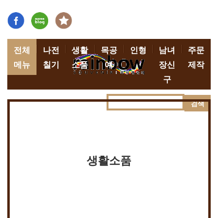
전체
나전
생활
목공
인형
남녀
주문
메뉴
칠기
소품
예
장신
제작
구
검색
생활소품