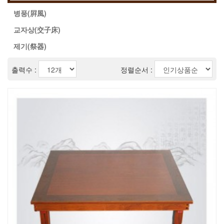
병풍(屛風)
교자상(交子床)
제기(祭器)
출력수 :
정렬순서 :