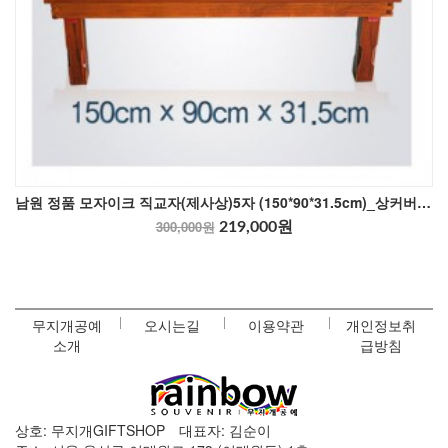
남원 정품 모자이크 직교자(제사상)5자 (150*90*31.5cm)_상커버포함
300,000원
219,000원
무지개공예
오시는길
이용약관
개인정보취
소개
급방침
상호: 무지개GIFTSHOP
대표자: 김순이