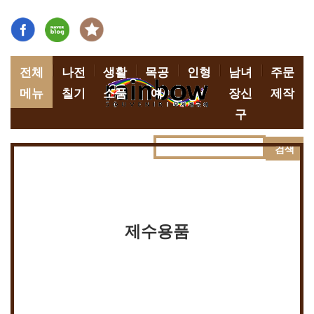
전체
나전
생활
목공
인형
남녀
주문
메뉴
칠기
소품
예
장신
제작
구
검색
제수용품