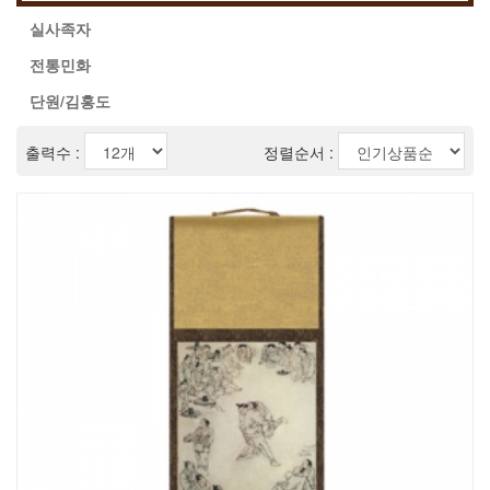
실사족자
전통민화
단원/김홍도
출력수 :
정렬순서 :