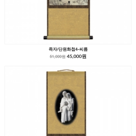
족자/단원화첩4-씨름
51,000원
45,000원