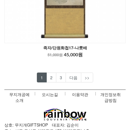
족자/단원화첩17-나룻배
51,000원
45,000원
1
2
3
다음
>>
무지개공예
오시는길
이용약관
개인정보취
소개
급방침
상호: 무지개GIFTSHOP
대표자: 김순이