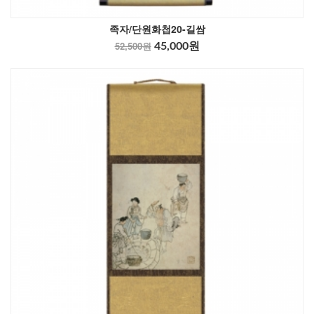
족자/단원화첩20-길쌈
52,500원
45,000원