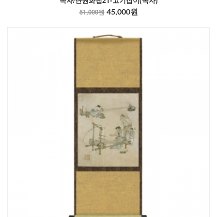
족자/단원화첩21-고기잡이(족자)
51,000원
45,000원