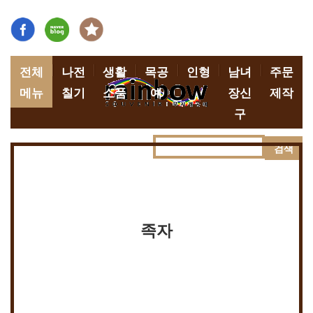
전체
나전
생활
목공
인형
남녀
주문
메뉴
칠기
소품
예
장신
제작
구
검색
족자