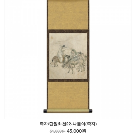
족자/단원화첩22-나들이(족자)
51,000원
45,000원