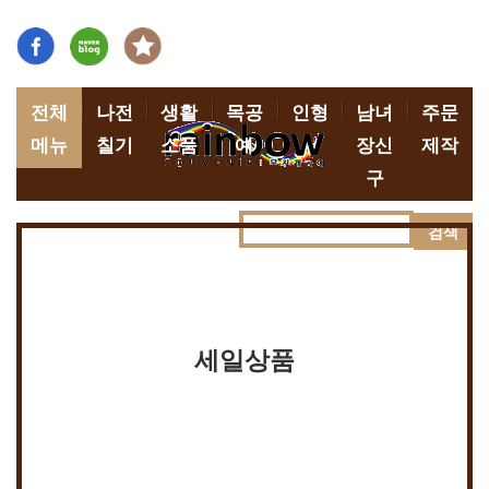
전체
나전
생활
목공
인형
남녀
주문
메뉴
칠기
소품
예
장신
제작
구
검색
세일상품